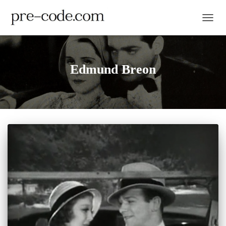
TOGGL
Edmund Breon